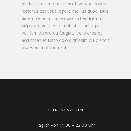
qui facit eorum claritatem. Investigationes
lectores est usus legere me lius quod. Duis
autem vel eum iriure dolor in hendrerit in
vulputate velit esse molestie consequat,
vel illum dolore eu feugiat. Vero eros et
accumsan et iusto odio dignissim qui blandit
praesent luptatum zril.
ÖFFNUNGSZEITEN
Täglich von 11:30 – 22:00 Uhr